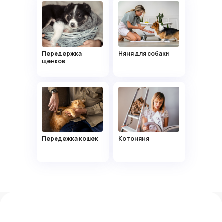
Энже
20 лет, Москва
Есть опыт работы вожатой
Передержка
Няня для собаки
щенков
Алевтина
Передежка кошек
Котоняня
20 лет, Москва
Есть опыт работы няней в семье