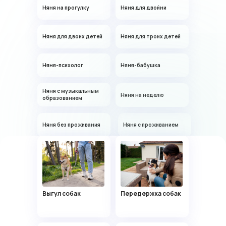
Няня на прогулку
Няня для двойни
Проходила практику с детьми
Няня для двоих детей
Няня для троих детей
Няня-психолог
Няня-бабушка
Няня с музыкальным
Няня на неделю
образованием
Инесса
Няня с
Няня без проживания
Няня с проживанием
53 года, Москва
проживанием
Есть опыт работы
Няня с
в детском саду
Няня в отпуск
Няня для подростка
проживанием
Няня-аниматор
Няня на лето
Выгул собак
Передержка собак
Няня для детей 5-6
Няня для детей 7-8
лет
лет