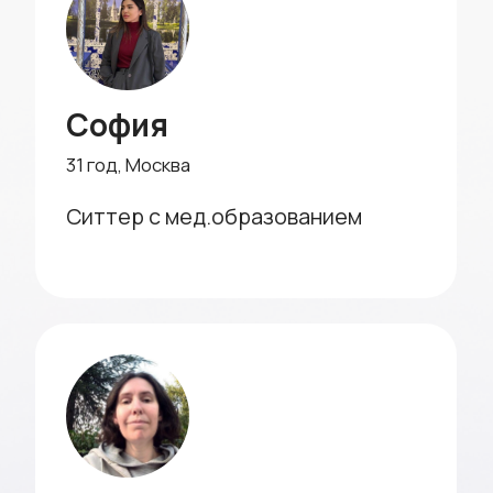
что о нас говорят клиенты
Идеальная
Очень дово
помощница с
качеством у
медицинским
Для нашей семьи
образованием
просто занимала
В поиске няни для грудничка мы
помогала с разв
столкнулись с огромным выбором.
агентство мы н
Благодаря агентству, нашли
гувернантку, ко
идеальную помощницу с медицинским
лучших школах 
образованием и опытом работы с
дочь занимается
детьми младшего возраста. Работает
готовится к шко
по четкому режиму, выполняет все
пользой. Очень
обязанности, включая прогулки и
услуг!
помощь с питанием. Очень спокойная и
внимательная к нашему малышу.
Теперь можем спокойно уделять время
себе...