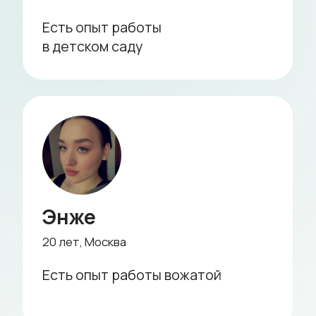
Профессиональная
няня для двойни
Няня для двойни— это помощь, когда
важно выстроить спокойный и понятный
день для каждого ребёнка. Няня берёт
на себя организацию режима, занятий и
досуга, распределяя внимание так,
чтобы никто не оставался без участия.
Дети остаются в привычном ритме, а вы
можете заниматься делами без
постоянного контроля и переключения
между задачами.