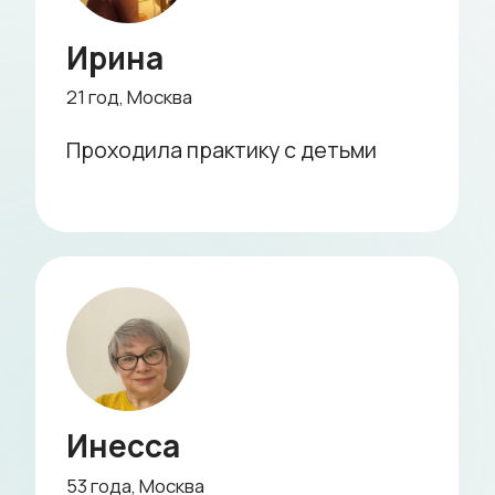
5 минут
Подтвердите заказ
и внесите оплату
2 минуты