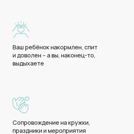
Наладим режим: сон, питание,
прогулки
Стоимость няни
для двойни