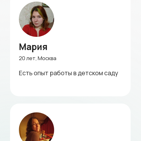
Быстрый подбор
бебиситтера
Заполните форму
заказа на сайте
1 минута
Менеджер уточнит детали
и оперативно подберет ситтера