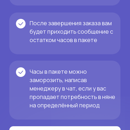
Почему
выбирают
наших
нянь?
Через месяц занятий заметили,
что ребёнок стал увереннее и
самостоятельнее
Подстраиваются под мамочек:
можно заказать няню и на час, и на