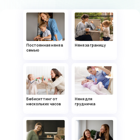
Все няни проходят проверку
и обучение, умеют находить
подход к детям
Постоянная няня в
Няня за границу
семью
Няня заинтересовала чтением даже
нашего непоседу, теперь постоянно
читает всякие вывески на прогулке
Бебиситтинг от
Няня для
нескольких часов
грудничка
Няни, которые