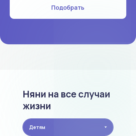
день и всё быстро
Я, наконец, могу отдохнуть от
постоянной беготни, пока няня
занимает малыша
Предлагают варианты замены няни,
если что-то не так
Няни на все случаи
жизни
Оперативно реагируют на запрос