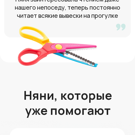
46 лет, Москва
Есть опыт работы няней
в семье
Светлана
39 лет, Москва
Есть опыт работы няней в семье