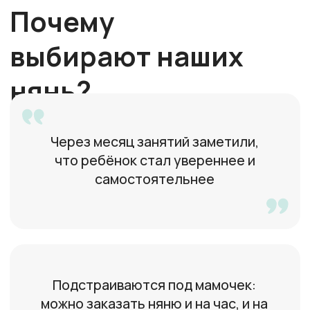
София
31 год, Москва
Ситтер с мед.образованием
Светлана
46 лет, Москва
Есть опыт работы в детском саду