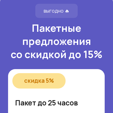
После завершения заказа вам
будет приходить сообщение с
остатком часов в пакете
Часы в пакете можно
заморозить, написав
менеджеру в чат, если у вас
пропадает потребность в няне
на определённый период
Подобрать