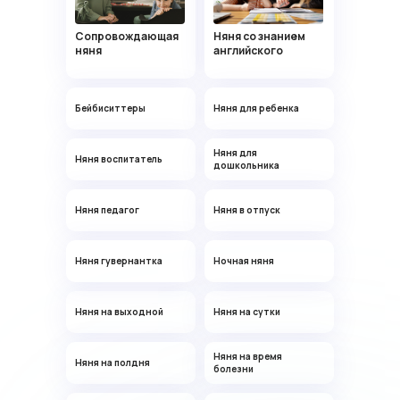
уже помогают
Сопровождающая
Няня со знанием
няня
английского
Бейбиситтеры
Няня для ребенка
Мария
Няня для
Няня воспитатель
дошкольника
20 лет, Москва
Есть опыт работы в детском саду
Няня педагог
Няня в отпуск
Няня гувернантка
Ночная няня
Няня на выходной
Няня на сутки
Няня на время
Няня на полдня
болезни
Ирина
21 год, Москва