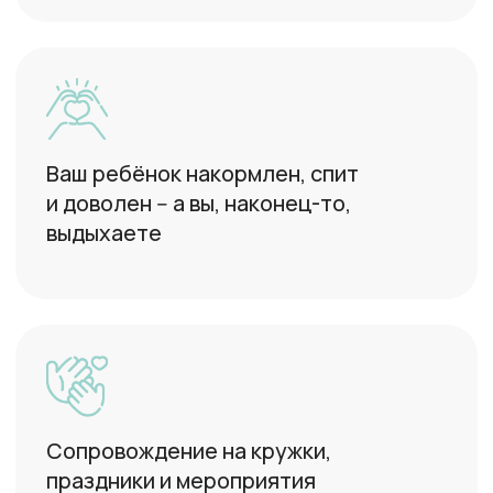
Наладим режим: сон, питание,
прогулки
Подберём няню
для ребёнка любого возраста