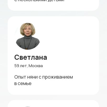
Отзывы
что о нас говорят клиенты
Няня занимается
Теперь могу
с ребенком по
заниматься
развивающим методикам
Долго была в по
грудничка. Аген
Сервис замечательный! Няня с высшим
подобрать идеа
педагогическим образованием,