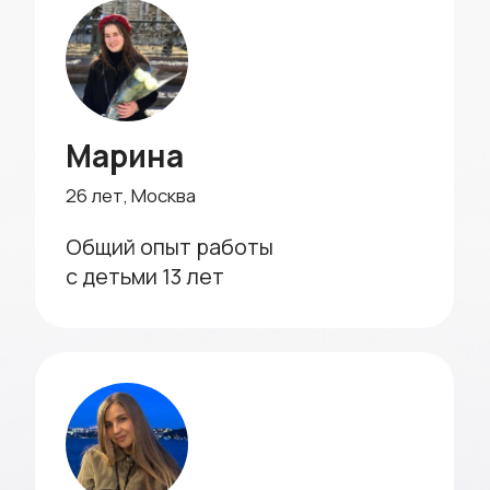
Проверка докум
занимается с ребенком по
все на высшем у
развивающим методикам. Очень
спокойно занима
удобно, что можно выбрать
уверенной в без
специалиста с разным графиком
работы. Спасибо за ваш
профессионализм!
Марина
Ольг
Вопросы и ответы