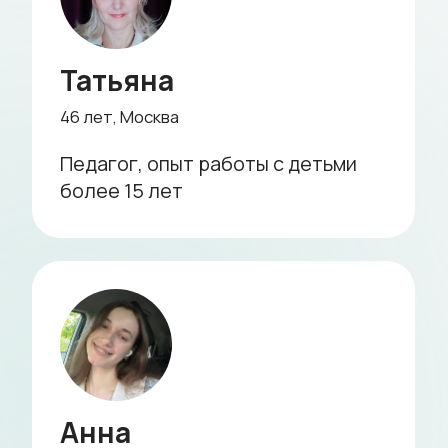
2 минуты
Профессиональная няня —
забота и внимание для
вашего ребенка
Правильно подобранная няня
становится важнейшим человеком в
жизни малыша, отвечая не только за его
комфорт и безопасность, но и за
эмоциональную поддержку. Она