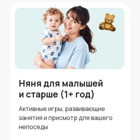
если заказ включает временной
промежуток с 22:00 до 8:00 утра
от 1540 ₽/час
Подобрать
выгодно 🔥
Пакетные
предложения
со скидкой до 15%