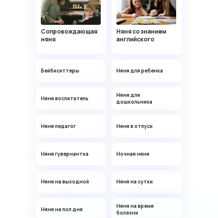
с детьми разных возрастов
Сопровождающая
Няня со знанием
няня
английского
Бейбиситтеры
Няня для ребенка
Татьяна
Няня для
Няня воспитатель
дошкольника
46 лет, Москва
Педагог, опыт работы с детьми
Няня педагог
Няня в отпуск
более 15 лет
Няня гувернантка
Ночная няня
Няня на выходной
Няня на сутки
Няня на время
Анна
Няня на пол дня
болезни