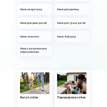
20 лет, Москва
Няня на прогулку
Няня для двойни
Работала с детьми
разных возрастов
Няня для двих детей
Няня для троих детей
Няня-психолог
Няня-бабушка
Няня с музыкальным
образованием
Васса
22 года, Москва
Могу справляться сразу
с несколькими детьми
Выгул собак
Передержка собак