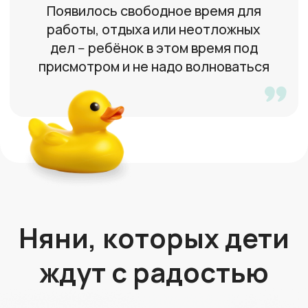
Кристина
27 лет, Москва
Работала в частном английском
детском саду
Быстрый подбор
бебиситтера
Заполните форму
заказа на сайте