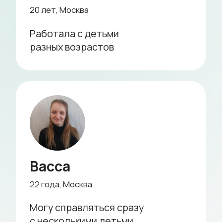
создает теплую, доверительную
атмосферу, в которой ребенок
развивается уверенно и гармонично.
Опытная няня не просто следит за
режимом дня, питанием и здоровьем
малыша, но и активно участвует в его
развитии. Через игры, общение и
совместные занятия она помогает
ребенку раскрыть таланты,
адаптироваться к окружающему миру и
почувствовать себя счастливым и
любимым.