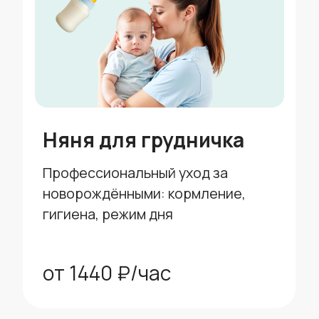
Няня на постоянной
основе
Няня почти как часть семьи:
ежедневная забота о ребёнке
Индивидуально
Няня на ночь
Высыпайтесь, пока мы заботимся о
малыше. Услуга подойдёт вам,