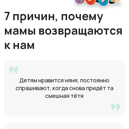
Дарья
31 год, Москва
Большой опыт -- детские
центры, лагеря, школы
Татьяна
37 лет, Москва
Стрессоустойчивая,
работала няней на час