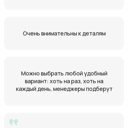
Работала в детском саду
и в школе
Анастасия
22 года, Москва
Всегда найду, чем увлечь
малыша