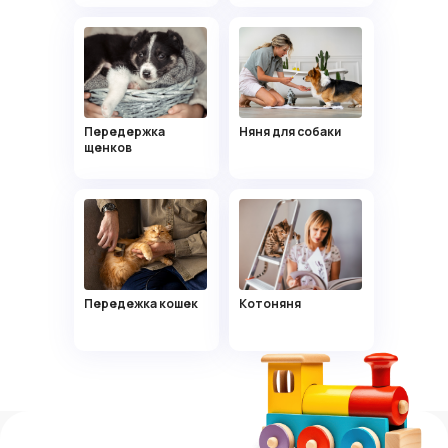
Светлана
59 лет, Москва
Опыт няни с проживанием
в семье
Передержка
Няня для собаки
щенков
Марина
Передежка кошек
Котоняня
26 лет, Москва
Общий опыт работы
с детьми 13 лет