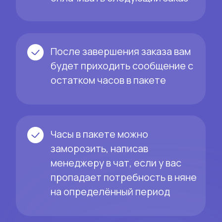
Детям нравится няня, постоянно
спрашивают, когда снова придёт та
смешная тётя
Учитывают все пожелания: от
режима дня до развития
ребёнка и его особенностей
Если няня заболела или связь с ней
пропала -- быстро найдут замену