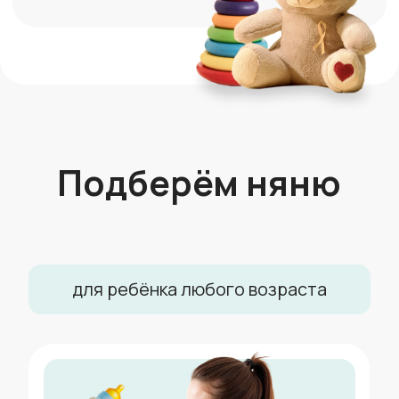
Няня для малышей
и старше (1+ год)
Активные игры, развивающие
занятия и присмотр для вашего
непоседы
от 1210 ₽/час